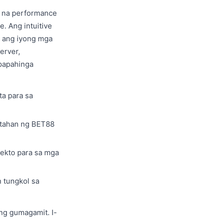
s na performance
. Ang intuitive
a ang iyong mga
erver,
gpapahinga
a para sa
ktahan ng BET88
pekto para sa mga
 tungkol sa
ng gumagamit. I-