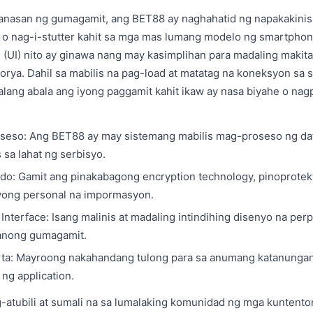
ranasan ng gumagamit, ang BET88 ay naghahatid ng napakakini
g o nag-i-stutter kahit sa mga mas lumang modelo ng smartphone
e (UI) nito ay ginawa nang may kasimplihan para madaling makit
orya. Dahil sa mabilis na pag-load at matatag na koneksyon sa s
lang abala ang iyong paggamit kahit ikaw ay nasa biyahe o na
oseso: Ang BET88 ay may sistemang mabilis mag-proseso ng dat
 sa lahat ng serbisyo.
bado: Gamit ang pinakabagong encryption technology, pinoprote
iyong personal na impormasyon.
Interface: Isang malinis at madaling intindihing disenyo na per
ranong gumagamit.
ta: Mayroong nakahandang tulong para sa anumang katanungan
ng application.
atubili at sumali na sa lumalaking komunidad ng mga kuntento