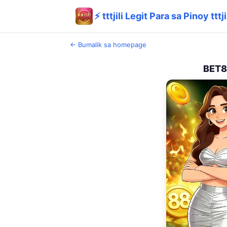
⚡ tttjili Legit Para sa Pinoy tttj
← Bumalik sa homepage
BET8