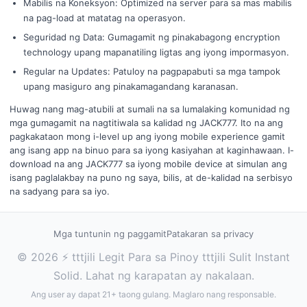
Mabilis na Koneksyon: Optimized na server para sa mas mabilis
na pag-load at matatag na operasyon.
Seguridad ng Data: Gumagamit ng pinakabagong encryption
technology upang mapanatiling ligtas ang iyong impormasyon.
Regular na Updates: Patuloy na pagpapabuti sa mga tampok
upang masiguro ang pinakamagandang karanasan.
Huwag nang mag-atubili at sumali na sa lumalaking komunidad ng
mga gumagamit na nagtitiwala sa kalidad ng JACK777. Ito na ang
pagkakataon mong i-level up ang iyong mobile experience gamit
ang isang app na binuo para sa iyong kasiyahan at kaginhawaan. I-
download na ang JACK777 sa iyong mobile device at simulan ang
isang paglalakbay na puno ng saya, bilis, at de-kalidad na serbisyo
na sadyang para sa iyo.
Mga tuntunin ng paggamit
Patakaran sa privacy
© 2026 ⚡ tttjili Legit Para sa Pinoy tttjili Sulit Instant
Solid. Lahat ng karapatan ay nakalaan.
Ang user ay dapat 21+ taong gulang. Maglaro nang responsable.