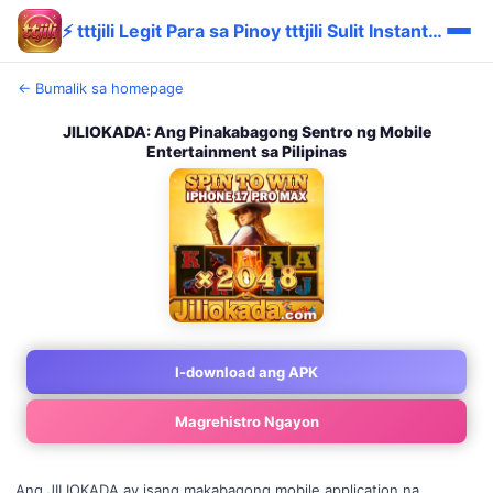
⚡ tttjili Legit Para sa Pinoy tttjili Sulit Instant Solid
← Bumalik sa homepage
JILIOKADA: Ang Pinakabagong Sentro ng Mobile
Entertainment sa Pilipinas
I-download ang APK
Magrehistro Ngayon
Ang JILIOKADA ay isang makabagong mobile application na