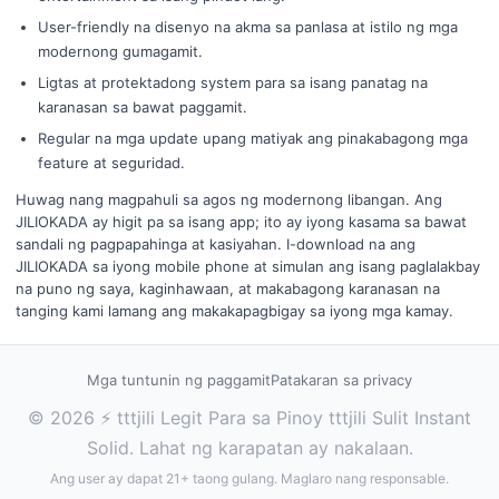
User-friendly na disenyo na akma sa panlasa at istilo ng mga
modernong gumagamit.
Ligtas at protektadong system para sa isang panatag na
karanasan sa bawat paggamit.
Regular na mga update upang matiyak ang pinakabagong mga
feature at seguridad.
Huwag nang magpahuli sa agos ng modernong libangan. Ang
JILIOKADA ay higit pa sa isang app; ito ay iyong kasama sa bawat
sandali ng pagpapahinga at kasiyahan. I-download na ang
JILIOKADA sa iyong mobile phone at simulan ang isang paglalakbay
na puno ng saya, kaginhawaan, at makabagong karanasan na
tanging kami lamang ang makakapagbigay sa iyong mga kamay.
Mga tuntunin ng paggamit
Patakaran sa privacy
© 2026 ⚡ tttjili Legit Para sa Pinoy tttjili Sulit Instant
Solid. Lahat ng karapatan ay nakalaan.
Ang user ay dapat 21+ taong gulang. Maglaro nang responsable.