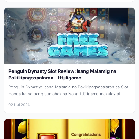
Penguin Dynasty Slot Review: Isang Malamig na
Pakikipagsapalaran – tttjiligame
Penguin Dynasty: Isang Malamig na Pakikipagsapalaran sa Slot
Handa ka na bang sumabak sa isang tttjiligame makulay at
nagyeyelong mundo...
02 Hul 2026