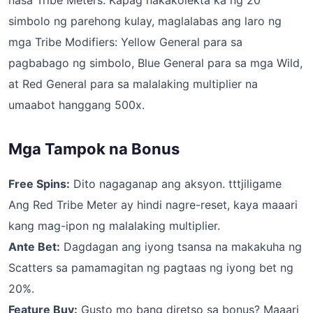
nasa Tribe Meters. Kapag nakakolekta ka ng 20
simbolo ng parehong kulay, maglalabas ang laro ng
mga Tribe Modifiers: Yellow General para sa
pagbabago ng simbolo, Blue General para sa mga Wild,
at Red General para sa malalaking multiplier na
umaabot hanggang 500x.
Mga Tampok na Bonus
Free Spins:
Dito nagaganap ang aksyon. tttjiligame
Ang Red Tribe Meter ay hindi nagre-reset, kaya maaari
kang mag-ipon ng malalaking multiplier.
Ante Bet:
Dagdagan ang iyong tsansa na makakuha ng
Scatters sa pamamagitan ng pagtaas ng iyong bet ng
20%.
Feature Buy:
Gusto mo bang diretso sa bonus? Maaari