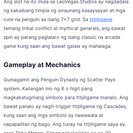
Ang slot na ito mula sa LeoVegas Studios ay nagdadala
ng kakaibang timpla ng sinaunang kasaysayan at mga
cute na penguin sa isang 7×7 grid. Sa
tttjiligame
temang tribal conflict at mythical generals, ang bawat
spin ay parang paglalaro ng isang classic na arcade
game kung saan ang bawat galaw ay mahalaga.
Gameplay at Mechanics
Gumagamit ang Penguin Dynasty ng Scatter Pays
system. Kailangan mo ng 8 o higit pang
magkakatugmang simbolo para tttjiligame manalo. Ang
bawat panalo ay nagti-trigger tttjiligame ng Cascades,
kung saan ang mga simbolo ay nawawala at
napapalitan ng bago. Ang tunay na tttjiligame saya ay