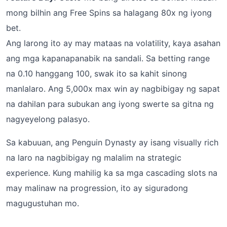
mong bilhin ang Free Spins sa halagang 80x ng iyong
bet.
Ang larong ito ay may mataas na volatility, kaya asahan
ang mga kapanapanabik na sandali. Sa betting range
na 0.10 hanggang 100, swak ito sa kahit sinong
manlalaro. Ang 5,000x max win ay nagbibigay ng sapat
na dahilan para subukan ang iyong swerte sa gitna ng
nagyeyelong palasyo.
Sa kabuuan, ang Penguin Dynasty ay isang visually rich
na laro na nagbibigay ng malalim na strategic
experience. Kung mahilig ka sa mga cascading slots na
may malinaw na progression, ito ay siguradong
magugustuhan mo.