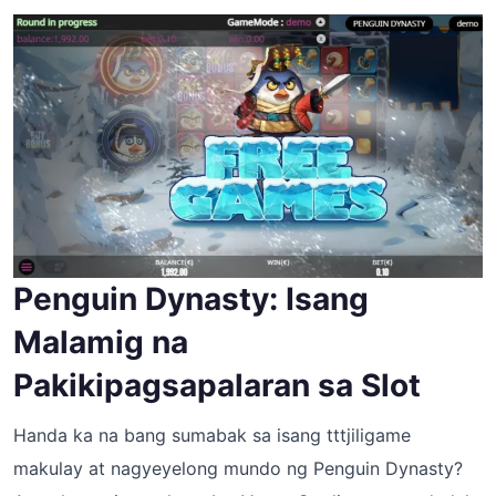
Penguin Dynasty: Isang
Malamig na
Pakikipagsapalaran sa Slot
Handa ka na bang sumabak sa isang tttjiligame
makulay at nagyeyelong mundo ng Penguin Dynasty?